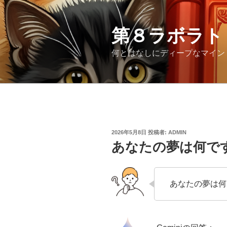
コ
ン
第８ラボラト
テ
ン
何とはなしにディープなマイン
ツ
へ
ス
キ
ッ
プ
投
2026年5月8日
投稿者:
ADMIN
稿
あなたの夢は何で
日:
あなたの夢は何