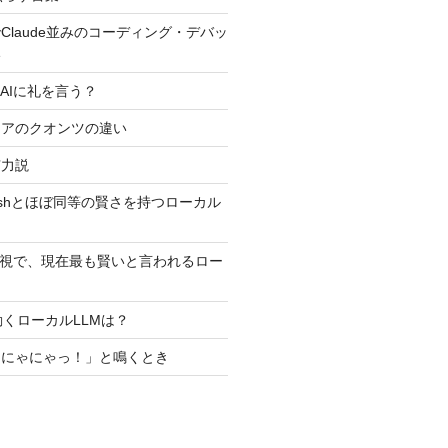
Claude並みのコーディング・デバッ
い
AIに礼を言う？
ュアのクオンツの違い
有力説
5 Flashとほぼ同等の賢さを持つローカル
外視で、現在最も賢いと言われるロー
？
iで動くローカルLLMは？
ゃにゃにゃっ！」と鳴くとき