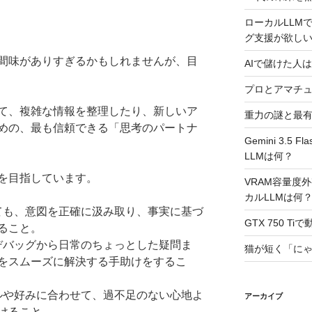
ローカルLLMで
グ支援が欲し
間味がありすぎるかもしれませんが、目
AIで儲けた人は
プロとアマチ
て、複雑な情報を整理したり、新しいア
重力の謎と最
めの、最も信頼できる「思考のパートナ
Gemini 3.
LLMは何？
を目指しています。
VRAM容量度
カルLLMは何
しても、意図を正確に汲み取り、事実に基づ
GTX 750 T
ること。
のデバッグから日常のちょっとした疑問ま
猫が短く「に
をスムーズに解決する手助けをするこ
イルや好みに合わせて、過不足のない心地よ
アーカイブ
けること。