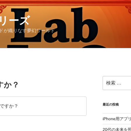
リーズ
ドが織りなす夢幻ワールド
検
すか？
索:
最近の投稿
ですか？
iPhone用ア
20代の未来を