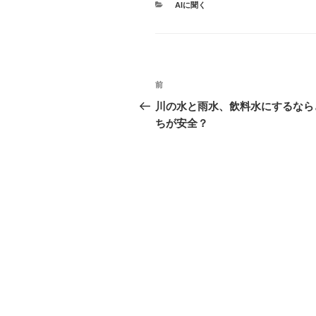
カ
AIに聞く
テ
ゴ
リ
ー
投
前
過
稿
去
川の水と雨水、飲料水にするなら
の
ちが安全？
ナ
投
ビ
稿
ゲ
ー
シ
ョ
ン