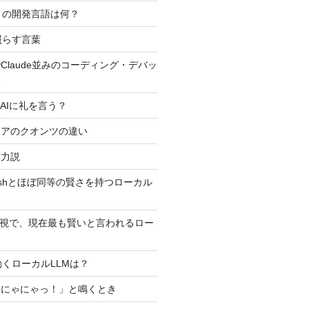
プリの開発言語は何？
照らす言葉
Claude並みのコーディング・デバッ
い
AIに礼を言う？
ュアのクオンツの違い
有力説
5 Flashとほぼ同等の賢さを持つローカル
外視で、現在最も賢いと言われるロー
？
iで動くローカルLLMは？
ゃにゃにゃっ！」と鳴くとき