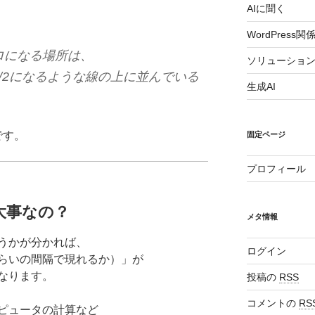
AIに聞く
WordPress関
ロになる場所は、
ソリューショ
/2になるような線の上に並んでいる
生成AI
です。
固定ページ
プロフィール
大事なの？
メタ情報
うかが分かれば、
ログイン
らいの間隔で現れるか）」が
なります。
投稿の
RSS
コメントの
RS
ピュータの計算など