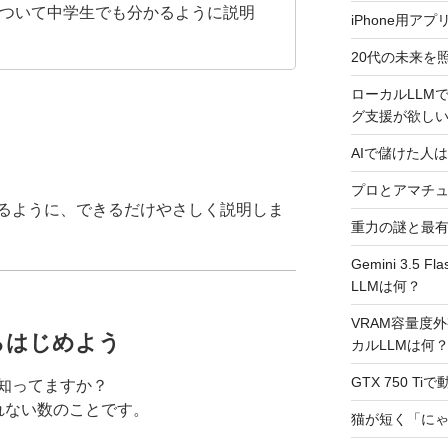
ついて中学生でも分かるように説明
iPhone用ア
20代の未来を
ローカルLLMで
グ支援が欲し
AIで儲けた人は
プロとアマチ
るように、できるだけやさしく説明しま
重力の謎と最
Gemini 3.
LLMは何？
VRAM容量度
らはじめよう
カルLLMは何
GTX 750 T
知ってますか？
れない数のことです。
猫が短く「に