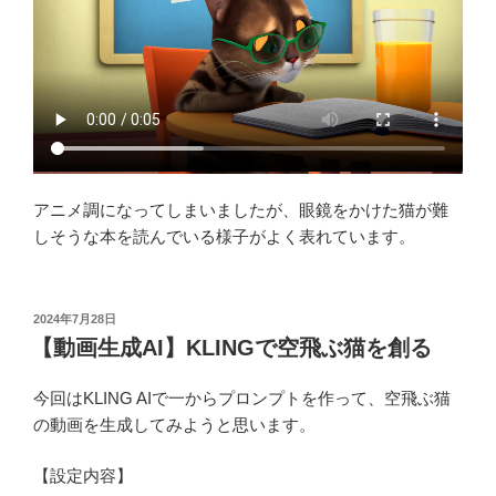
アニメ調になってしまいましたが、眼鏡をかけた猫が難
しそうな本を読んでいる様子がよく表れています。
投
2024年7月28日
稿
【動画生成AI】KLINGで空飛ぶ猫を創る
日:
今回はKLING AIで一からプロンプトを作って、空飛ぶ猫
の動画を生成してみようと思います。
【設定内容】