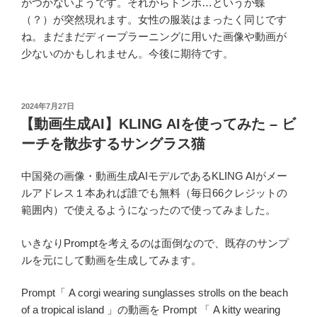
がつかないようです。それからトンボ…というか蝶
（？）が突然現れます。女性の服装はまったく同じです
ね。まだまだディープラーニングに用いた画像や動画が
少ないのかもしれません。今後に期待です。
投
2024年7月27日
稿
【動画生成AI】KLING AIを使ってみた – ビ
日:
ーチを散歩するサングラス猫
中国発の画像・動画生成AIモデルであるKLING AIがメー
ルアドレス１本あれば誰でも無料（毎日66クレジットの
範囲内）で使えるようになったので使ってみました。
いきなりPromptを考えるのは面倒なので、既存のサンプ
ルを元にして動画を生成してみます。
Prompt「 A corgi wearing sunglasses strolls on the beach
of a tropical island 」の動画を Prompt 「 A kitty wearing