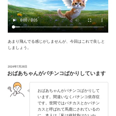
あまり飛んでる感じがしませんが、今回はこれで良しと
しましょう。
投
2024年7月28日
稿
おばあちゃんがパチンコばかりしています
日:
おばあちゃんがパチンコばかりして
います。間違いなくパチンコ依存症
です。世間ではパチカスとかパチン
カスと呼ばれて馬鹿にされているの
に、本人は「私は絶対負けないか