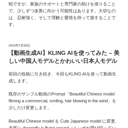
戦ですが、家族のサポートと専門家の助けを借りること
で、少しずつ改善に向かう可能性はあります。大切なの
は、忍耐強く、そして理解と愛情を持って接することで
す。
投
2024年7月28日
稿
【動画生成AI】KLING AIを使ってみた – 美
日:
しい中国人モデルとかわいい日本人モデル
前回の投稿に引き続き、今回もKLING AIを使って動画生
成します。
既存のサンプル動画のPrompt「Beautiful Chinese model
filming a commercial, smiling, hair blowing in the wind」を
少しだけ変更します。
Beautiful Chinese model を Cute Japanese model に変更、
末尾に dragonfly is flying around（トンボが飛び回ってい