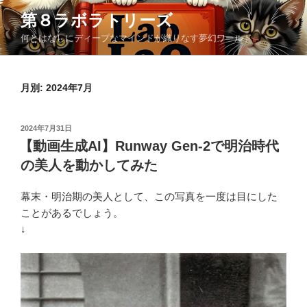
コ
第８ラボラトリーズ
ン
何とはなしにディープなマインドが織りなす夢幻ワールド
テ
ン
ツ
月別: 2024年7月
へ
ス
キ
投
2024年7月31日
ッ
稿
【動画生成AI】Runway Gen-2で明治時代
日:
プ
の美人を動かしてみた
幕末・明治期の美人として、この写真を一度は目にした
ことがあるでしょう。
↓