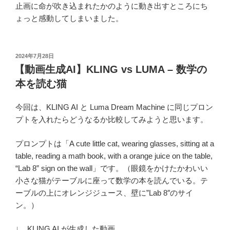
止画に命が吹き込まれたかのように動き出すところにち
ょっと感動してしまいました。
投
2024年7月28日
稿
【動画生成AI】KLING vs LUMA – 数学の
日:
本を読む猫
今回は、KLING AI と Luma Dream Machine に同じプロン
プトを入れたらどうなるか比較してみようと思います。
プロンプトは「A cute little cat, wearing glasses, sitting at a
table, reading a math book, with a orange juice on the table,
“Lab 8” sign on the wall」です。（眼鏡をかけたかわいい
小さな猫がテーブルに座って数学の本を読んでいる。テ
ーブルの上にオレンジジュース、壁に”Lab 8″のサイ
ン。）
↓ KLING AI が生成した動画