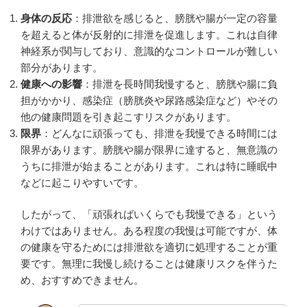
身体の反応
：排泄欲を感じると、膀胱や腸が一定の容量
を超えると体が反射的に排泄を促進します。これは自律
神経系が関与しており、意識的なコントロールが難しい
部分があります。
健康への影響
：排泄を長時間我慢すると、膀胱や腸に負
担がかかり、感染症（膀胱炎や尿路感染症など）やその
他の健康問題を引き起こすリスクがあります。
限界
：どんなに頑張っても、排泄を我慢できる時間には
限界があります。膀胱や腸が限界に達すると、無意識の
うちに排泄が始まることがあります。これは特に睡眠中
などに起こりやすいです。
したがって、「頑張ればいくらでも我慢できる」という
わけではありません。ある程度の我慢は可能ですが、体
の健康を守るためには排泄欲を適切に処理することが重
要です。無理に我慢し続けることは健康リスクを伴うた
め、おすすめできません。