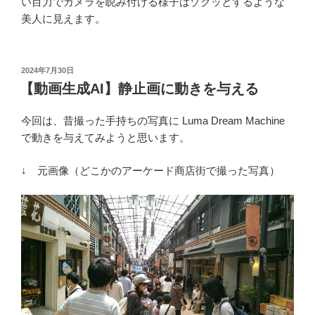
い目力でカメラを睨み付ける様子はゾクッとするような
美人に見えます。
投
2024年7月30日
稿
【動画生成AI】静止画に動きを与える
日:
今回は、昔撮った手持ちの写真に Luma Dream Machine
で動きを与えてみようと思います。
↓ 元画像（どこかのアーケード商店街で撮った写真）