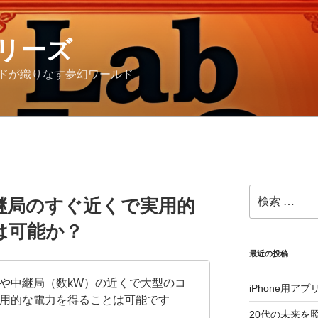
リーズ
ドが織りなす夢幻ワールド
検
継局のすぐ近くで実用的
索:
は可能か？
最近の投稿
や中継局（数kW）の近くで大型のコ
iPhone用ア
用的な電力を得ることは可能です
20代の未来を