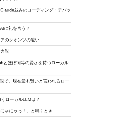
Claude並みのコーディング・デバッ
い
AIに礼を言う？
ュアのクオンツの違い
有力説
5 Flashとほぼ同等の賢さを持つローカル
外視で、現在最も賢いと言われるロー
？
iで動くローカルLLMは？
ゃにゃにゃっ！」と鳴くとき