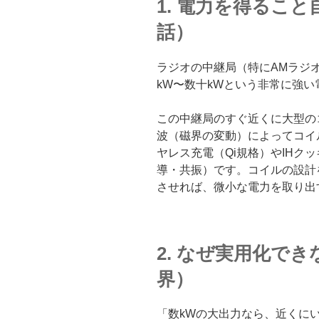
1. 電力を得るこ
話）
ラジオの中継局（特にAMラジ
kW〜数十kWという非常に強
この中継局のすぐ近くに大型の
波（磁界の変動）によってコイ
ヤレス充電（Qi規格）やIHク
導・共振）です。コイルの設計
させれば、微小な電力を取り出
2. なぜ実用化で
界）
「数kWの大出力なら、近くに