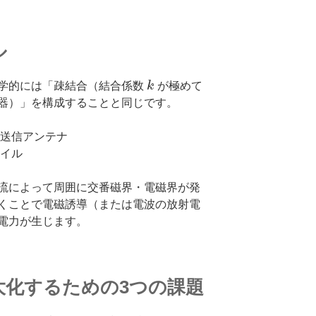
ル
学的には「疎結合（結合係数
k
が極めて
器）」を構成することと同じです。
送信アンテナ
イル
流によって周囲に交番磁界・電磁界が発
くことで電磁誘導（または電波の放射電
電力が生じます。
大化するための3つの課題