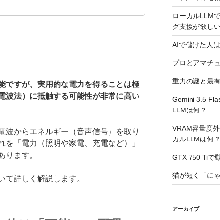
ローカルLLMで
グ支援が欲し
AIで儲けた人は
プロとアマチ
重力の謎と最
能ですが、実用的な電力を得ることは極
電波法）に抵触する可能性が非常に高い
Gemini 3.
LLMは何？
VRAM容量度
電波からエネルギー（音声信号）を取り
カルLLMは何
れを「電力（照明や家電、充電など）」
あります。
GTX 750 T
猫が短く「に
いて詳しく解説します。
アーカイブ