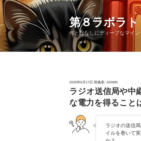
コ
ン
第８ラボラト
テ
ン
何とはなしにディープなマイン
ツ
へ
ス
キ
ッ
プ
投
2026年6月17日
投稿者:
ADMIN
稿
ラジオ送信局や中
日:
な電力を得ること
ラジオの送信局
イルを巻いて実
か？