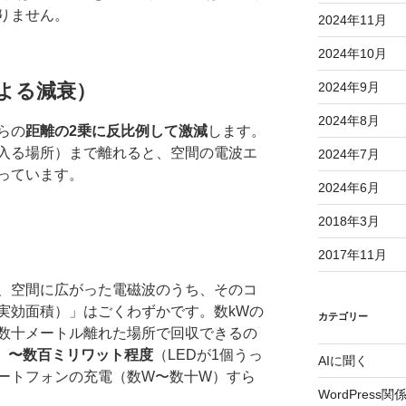
りません。
2024年11月
2024年10月
よる減衰）
2024年9月
2024年8月
らの
距離の2乗に反比例して激減
します。
入る場所）まで離れると、空間の電波エ
2024年7月
っています。
2024年6月
2018年3月
2017年11月
、空間に広がった電磁波のうち、そのコ
実効面積）」はごくわずかです。数kWの
カテゴリー
数十メートル離れた場所で回収できるの
）〜数百ミリワット程度
（LEDが1個うっ
AIに聞く
ートフォンの充電（数W〜数十W）すら
WordPress関